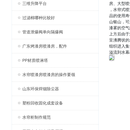
三维升降平台
房、大型喷
，水帘式喷
品的使用寿
过滤棉哪种比较好
山银山，可
漆雾的空气
管道泄爆阀单向隔爆阀
上方后由于
呈沸腾状的
广东烤漆房喷漆房，配件
组织进入集
溢流到水幕
PP材质喷淋塔
水帘喷漆房喷漆房的操作要领
山东环保焊烟除尘器
塑粉回收固化成套设备
水帘柜制作规范