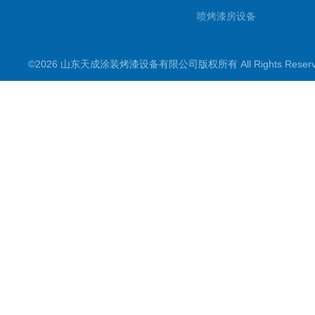
喷烤漆房设备
烘干固化烤漆设备
©2026 山东天成涂装烤漆设备有限公司版权所有 All Rights Rese
涂装流水线
涂装设备
粉尘回收设备
耗材
粉尘清除机
环保设备
喷漆设备
喷粉回收设备
除尘设备
涂装流水线粉末回收装置