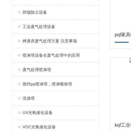
焊烟除尘设备
工业废气处理设备
pqf
烤漆房废气处理方案 注意事项
喷淋塔设备在废气处理中的应用
废气处理喷淋塔
德州pp喷淋塔，喷淋吸收塔
洗涤塔
UV光氧催化设备
kqf工
VOC光氧催化设备