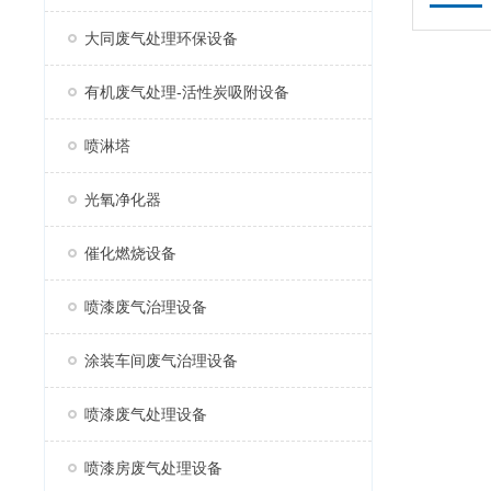
大同废气处理环保设备
有机废气处理-活性炭吸附设备
喷淋塔
光氧净化器
催化燃烧设备
喷漆废气治理设备
涂装车间废气治理设备
喷漆废气处理设备
喷漆房废气处理设备