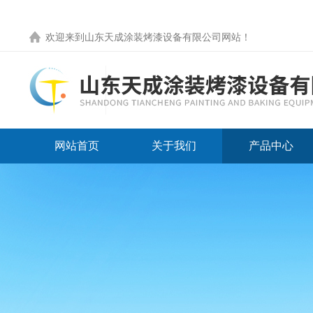
欢迎来到
山东天成涂装烤漆设备有限公司网站
！
网站首页
关于我们
产品中心