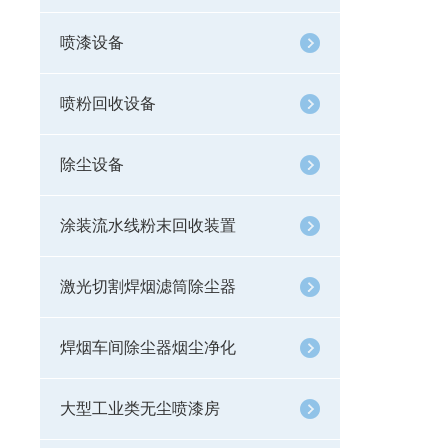
喷漆设备
喷粉回收设备
除尘设备
涂装流水线粉末回收装置
激光切割焊烟滤筒除尘器
焊烟车间除尘器烟尘净化
大型工业类无尘喷漆房