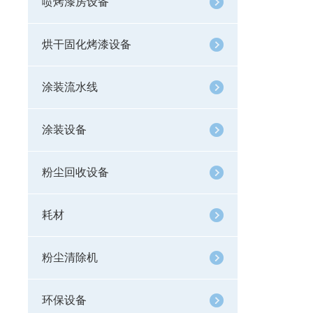
喷烤漆房设备
烘干固化烤漆设备
涂装流水线
涂装设备
粉尘回收设备
耗材
粉尘清除机
环保设备